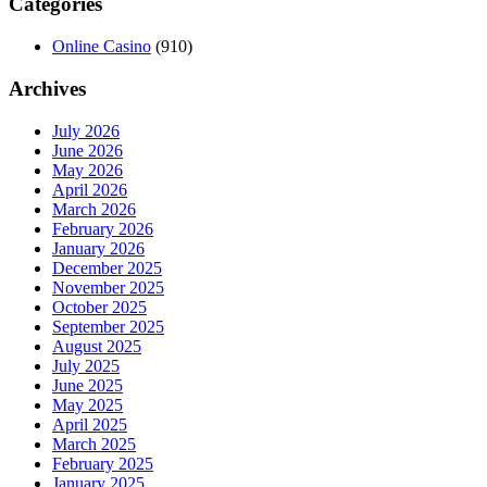
Categories
Online Casino
(910)
Archives
July 2026
June 2026
May 2026
April 2026
March 2026
February 2026
January 2026
December 2025
November 2025
October 2025
September 2025
August 2025
July 2025
June 2025
May 2025
April 2025
March 2025
February 2025
January 2025