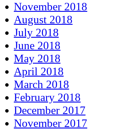
November 2018
August 2018
July 2018
June 2018
May 2018
April 2018
March 2018
February 2018
December 2017
November 2017