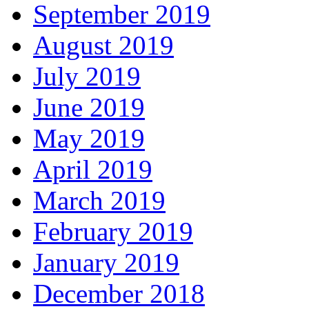
September 2019
August 2019
July 2019
June 2019
May 2019
April 2019
March 2019
February 2019
January 2019
December 2018