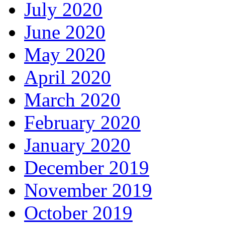
July 2020
June 2020
May 2020
April 2020
March 2020
February 2020
January 2020
December 2019
November 2019
October 2019