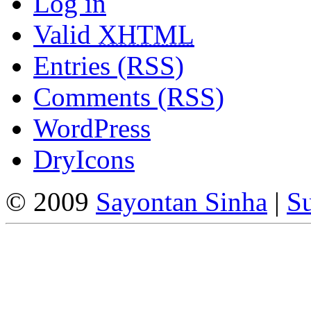
Log in
Valid
XHTML
Entries (RSS)
Comments (RSS)
WordPress
DryIcons
© 2009
Sayontan Sinha
|
Su