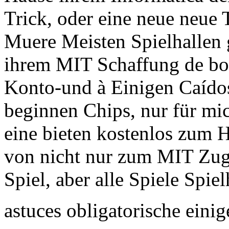
Trick, oder eine neue neue 
Muere Meisten Spielhallen g
ihrem MIT Schaffung de bonn
Konto-und à Einigen Caídos
beginnen Chips, nur für mic
eine bieten kostenlos zum H
von nicht nur zum MIT Zug
Spiel, aber alle Spiele Spie
astuces obligatorische einig