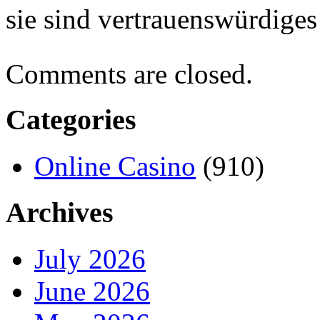
sie sind vertrauenswürdiges
Comments are closed.
Categories
Online Casino
(910)
Archives
July 2026
June 2026