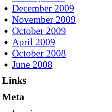
December 2009
November 2009
October 2009
April 2009
October 2008
June 2008
Links
Meta