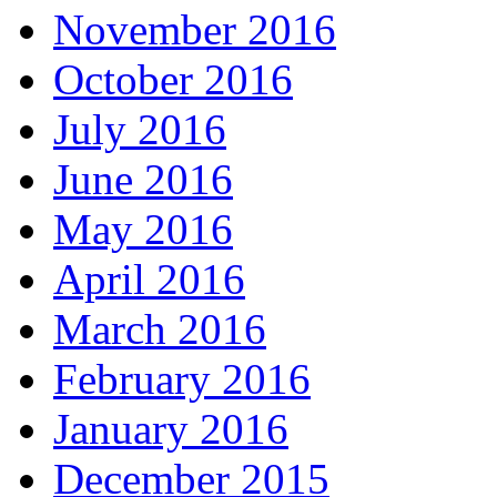
November 2016
October 2016
July 2016
June 2016
May 2016
April 2016
March 2016
February 2016
January 2016
December 2015