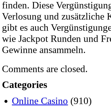
finden. Diese Vergünstigu
Verlosung und zusätzliche
gibt es auch Vergünstigung
wie Jackpot Runden und Frei
Gewinne ansammeln.
Comments are closed.
Categories
Online Casino
(910)