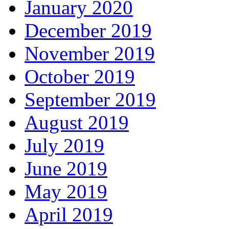
January 2020
December 2019
November 2019
October 2019
September 2019
August 2019
July 2019
June 2019
May 2019
April 2019