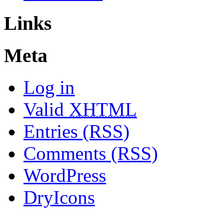
Links
Meta
Log in
Valid
XHTML
Entries (RSS)
Comments (RSS)
WordPress
DryIcons