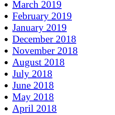
March 2019
February 2019
January 2019
December 2018
November 2018
August 2018
July 2018
June 2018
May 2018
April 2018