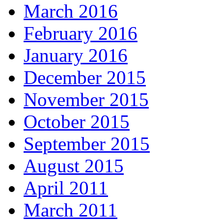
March 2016
February 2016
January 2016
December 2015
November 2015
October 2015
September 2015
August 2015
April 2011
March 2011