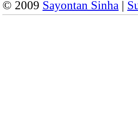
© 2009
Sayontan Sinha
|
Su