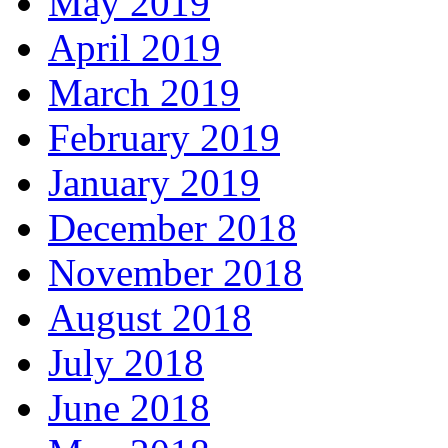
May 2019
April 2019
March 2019
February 2019
January 2019
December 2018
November 2018
August 2018
July 2018
June 2018