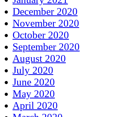
December 2020
November 2020
October 2020
September 2020
August 2020
July 2020
June 2020
May 2020
April 2020