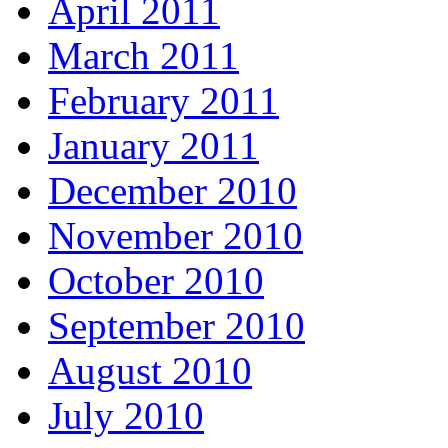
April 2011
March 2011
February 2011
January 2011
December 2010
November 2010
October 2010
September 2010
August 2010
July 2010