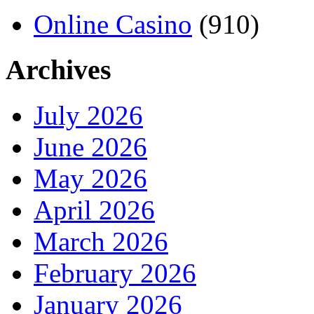
Online Casino
(910)
Archives
July 2026
June 2026
May 2026
April 2026
March 2026
February 2026
January 2026