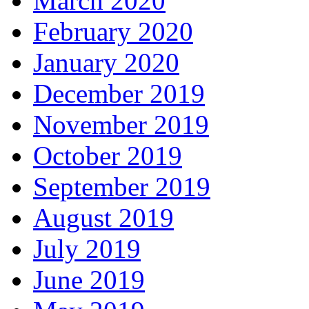
March 2020
February 2020
January 2020
December 2019
November 2019
October 2019
September 2019
August 2019
July 2019
June 2019