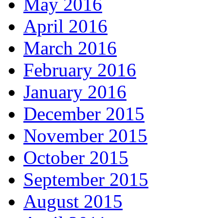
May 2016
April 2016
March 2016
February 2016
January 2016
December 2015
November 2015
October 2015
September 2015
August 2015