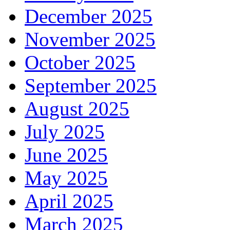
December 2025
November 2025
October 2025
September 2025
August 2025
July 2025
June 2025
May 2025
April 2025
March 2025