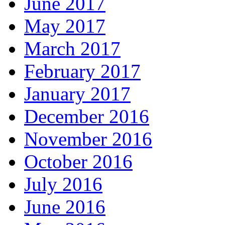
June 2017
May 2017
March 2017
February 2017
January 2017
December 2016
November 2016
October 2016
July 2016
June 2016