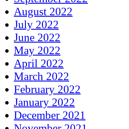
August 2022
July 2022
June 2022
May 2022
April 2022
March 2022
February 2022
January 2022
December 2021
November 2021