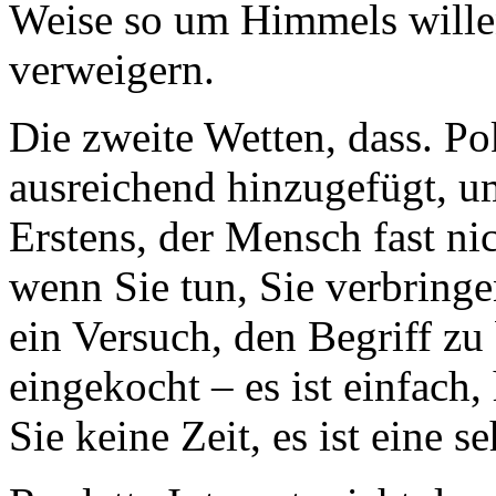
Weise so um Himmels wille
verweigern.
Die zweite Wetten, dass. Po
ausreichend hinzugefügt, u
Erstens, der Mensch fast ni
wenn Sie tun, Sie verbringe
ein Versuch, den Begriff zu
eingekocht – es ist einfach,
Sie keine Zeit, es ist eine s