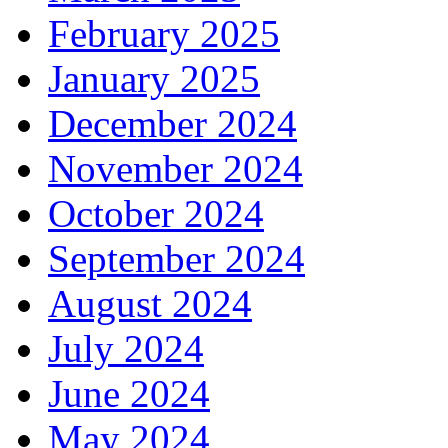
February 2025
January 2025
December 2024
November 2024
October 2024
September 2024
August 2024
July 2024
June 2024
May 2024