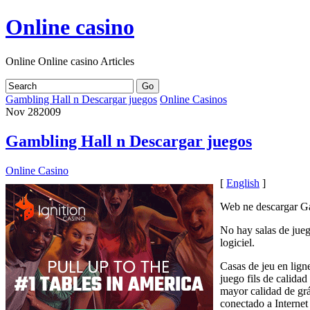
Online casino
Online Online casino Articles
Gambling Hall n Descargar juegos
Online Casinos
Nov
28
2009
Gambling Hall n Descargar juegos
Online Casino
[
English
]
Web ne descargar Ga
No hay salas de jueg
logiciel.
Casas de jeu en lign
juego fils de calida
mayor calidad de grá
conectado a Internet