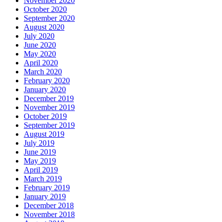
November 2020
October 2020
September 2020
August 2020
July 2020
June 2020
May 2020
April 2020
March 2020
February 2020
January 2020
December 2019
November 2019
October 2019
September 2019
August 2019
July 2019
June 2019
May 2019
April 2019
March 2019
February 2019
January 2019
December 2018
November 2018