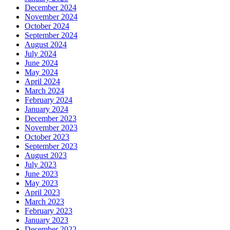
December 2024
November 2024
October 2024
September 2024
August 2024
July 2024
June 2024
May 2024
April 2024
March 2024
February 2024
January 2024
December 2023
November 2023
October 2023
September 2023
August 2023
July 2023
June 2023
May 2023
April 2023
March 2023
February 2023
January 2023
December 2022